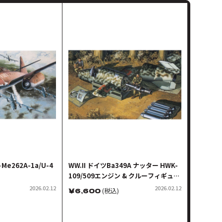
262A-1a/U-4
WW.II ドイツBa349A ナッター HWK-
109/509エンジン & クルーフィギュア
付属
2026.02.12
2026.02.12
￥
6,600
(税込)