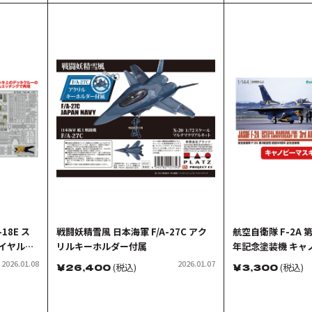
18E ス
戦闘妖精雪風 日本海軍 F/A-27C アク
航空自衛隊 F-2A 
ロイヤルメ
リルキーホルダー付属
年記念塗装機 キャ
ップ用エッ
ール付属
2026.01.08
2026.01.07
￥
26,400
(税込)
￥
3,300
(税込)