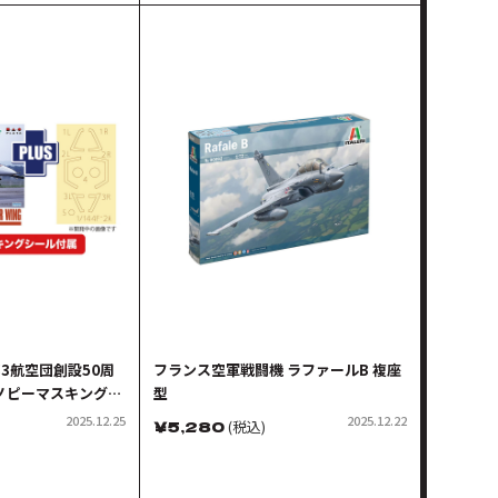
第3航空団創設50周
フランス空軍戦闘機 ラファールB 複座
ノピーマスキングシ
型
2025.12.25
2025.12.22
￥
5,280
(税込)