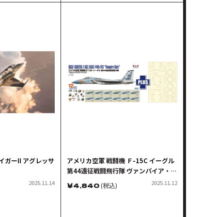
イガーII アグレッサ
アメリカ空軍 戦闘機 Ｆ-15C イーグル
第44遠征戦闘飛行隊 ヴァンパイア・バ
ッツ マスキングシート付属
2025.11.14
2025.11.12
￥
4,840
(税込)