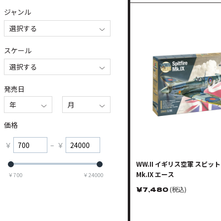
ジャンル
選択する
スケール
選択する
発売日
年
月
価格
￥
–
￥
WW.II イギリス空軍 スピッ
Mk.IX エース
￥
700
￥
24000
￥
7,480
(税込)