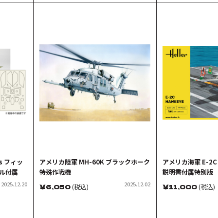
s フィッ
アメリカ陸軍 MH-60K ブラックホーク
アメリカ海軍 E-2
ール付属
特殊作戦機
説明書付属特別版
2025.12.20
2025.12.02
￥
6,050
(税込)
￥
11,000
(税込)