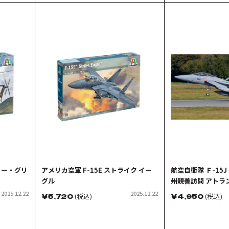
ョリー・グリ
アメリカ空軍 F-15E ストライク イー
航空自衛隊 Ｆ-15
グル
州親善訪問 アトラ
ルス 2025
2025.12.22
2025.12.22
￥
5,720
(税込)
￥
4,950
(税込)