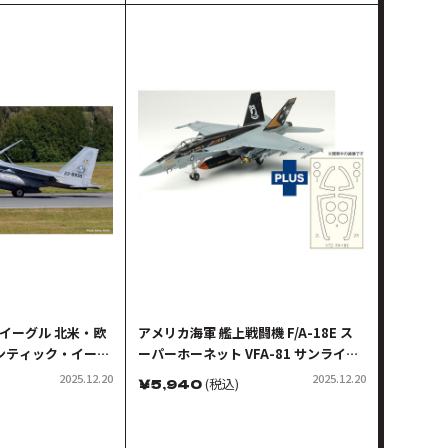
J イーグル 北米・欧
アメリカ海軍 艦上戦闘機 F/A-18E ス
ンティック・イーグ
ーパーホーネット VFA-81 サンライナ
ーズ マスキングシール付属
2025.12.20
2025.12.20
￥
5,940
(税込)