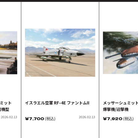
ュミット
イスラエル空軍 RF-4E ファントムII
メッサーシュミットMe
習機型
爆撃機/迎撃機
2026.02.13
2026.02.13
￥
7,700
(税込)
￥
7,920
(税込)