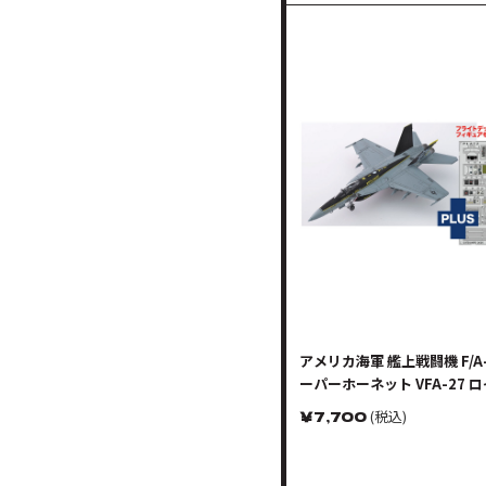
アメリカ海軍 艦上戦闘機 F/A-
ーパーホーネット VFA-27 
イセス 2024 ディテールア
￥
7,700
(税込)
チングパーツ付属