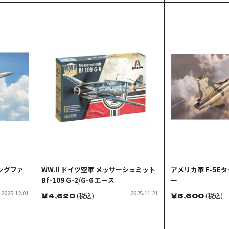
ィングファ
WW.II ドイツ空軍 メッサーシュミット
アメリカ軍 F-5Eタ
Bf-109 G-2/G-6 エース
ー
2025.12.01
2025.11.21
￥
4,620
(税込)
￥
6,600
(税込)