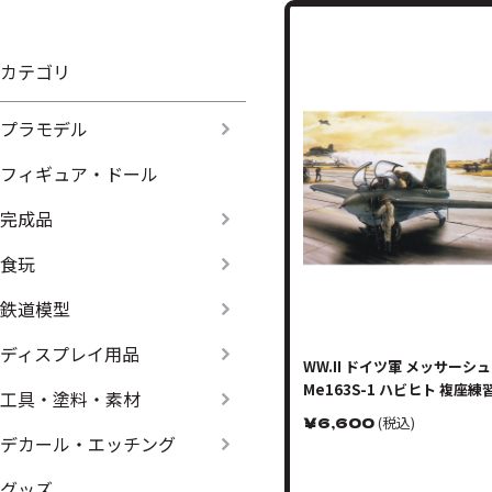
カテゴリ
プラモデル
フィギュア・ドール
完成品
食玩
鉄道模型
ディスプレイ用品
WW.II ドイツ軍 メッサーシ
Me163S-1 ハビヒト 複座練
工具・塗料・素材
￥
6,600
(税込)
デカール・エッチング
グッズ