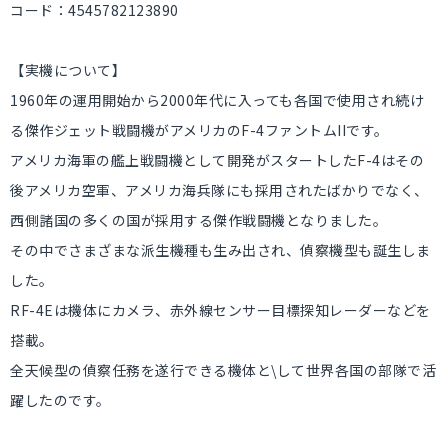
コード：4545782123890
【実機について】
1960年の運用開始から2000年代に入っても各国で使用され続け
る傑作ジェット戦闘機がアメリカのF-4ファントムIIです。
アメリカ海軍の艦上戦闘機として開発がスタートしたF-4はその
後アメリカ空軍、アメリカ海兵隊にも採用されたばかりでなく、
西側諸国の多くの国が採用する傑作戦闘機となりました。
その中でさまざまな派生機種も生み出され、偵察機型も誕生しま
した。
RF-4Eは機体にカメラ、赤外線センサー目標探知レーダーなどを
搭載。
全天候型の偵察任務を遂行できる機体と\して世界各国の部隊で活
躍したのです。