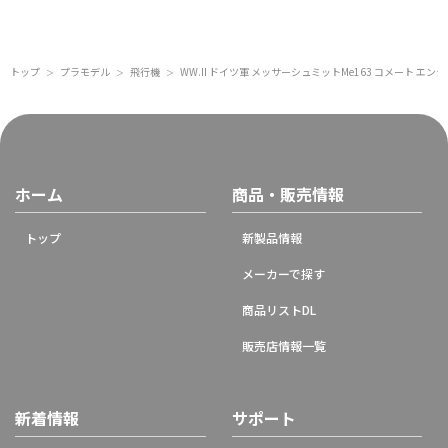
トップ
プラモデル
飛行機
WW.II ドイツ軍 メッサーシュミットMe163 コメート エン
＞
＞
＞
ホーム
商品・販売情報
トップ
新製品情報
メーカーで探す
商品リストDL
販売店情報一覧
新着情報
サポート