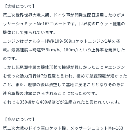
【実機について】
第二次世界世界大戦末期、ドイツ軍が開発支配日運用したのがメ
ッサーシュミットMe163コメートです。世界初のロケット推進の
機体として知られています。
エンジンはヴァルターHWK109-509ロケットエンジン1基を搭
載。最高速度は時速959km/h、160m/sという上昇率を発揮した
のです。
しかし無尾翼中翼の機体形状で操縦が難しかったことやエンジン
を使った動力飛行は7分程度と言われ、極めて航続距離が短かった
こと、また、迎撃の後は滑空して基地に戻ることとなりその際に
連合軍機の攻撃にさらされることになったのです。
それでも350機から400期ほどが生産されたと言われています。
【商品について】
第二次大戦のドイツ軍ロケット機、メッサーシュミットMe-163