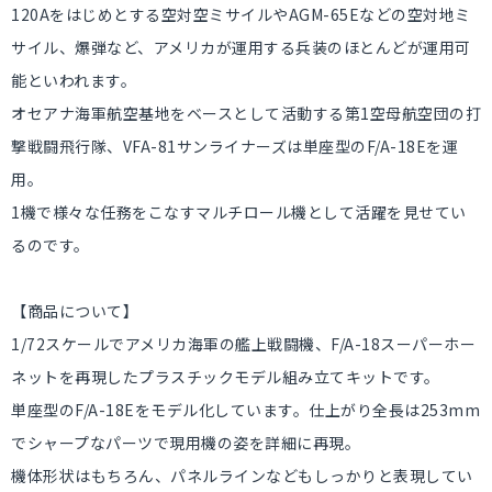
120Aをはじめとする空対空ミサイルやAGM-65Eなどの空対地ミ
サイル、爆弾など、アメリカが運用する兵装のほとんどが運用可
能といわれます。
オセアナ海軍航空基地をベースとして活動する第1空母航空団の打
撃戦闘飛行隊、VFA-81サンライナーズは単座型のF/A-18Eを運
用。
1機で様々な任務をこなすマルチロール機として活躍を見せてい
るのです。
【商品について】
1/72スケールでアメリカ海軍の艦上戦闘機、F/A-18スーパーホー
ネットを再現したプラスチックモデル組み立てキットです。
単座型のF/A-18Eをモデル化しています。仕上がり全長は253mm
でシャープなパーツで現用機の姿を詳細に再現。
機体形状はもちろん、パネルラインなどもしっかりと表現してい