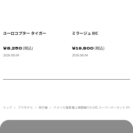
ユーロコプター タイガー
ミラージュ IIIC
￥
8,250
(税込)
￥
19,800
(税込)
2026.08.04
2026.08.04
トップ
プラモデル
飛行機
アメリカ海軍 艦上戦闘機 F/A-18E スーパーホーネット VF
＞
＞
＞