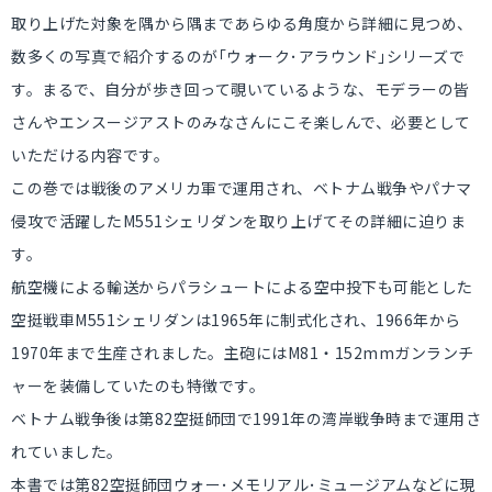
取り上げた対象を隅から隅まであらゆる角度から詳細に見つめ、
数多くの写真で紹介するのが｢ウォーク･アラウンド｣シリーズで
す。まるで、自分が歩き回って覗いているような、モデラーの皆
さんやエンスージアストのみなさんにこそ楽しんで、必要として
いただける内容です。
この巻では戦後のアメリカ軍で運用され、ベトナム戦争やパナマ
侵攻で活躍したM551シェリダンを取り上げてその詳細に迫りま
す。
航空機による輸送からパラシュートによる空中投下も可能とした
空挺戦車M551シェリダンは1965年に制式化され、1966年から
1970年まで生産されました。主砲にはM81・152mmガンランチ
ャーを装備していたのも特徴です。
ベトナム戦争後は第82空挺師団で1991年の湾岸戦争時まで運用さ
れていました。
本書では第82空挺師団ウォー･メモリアル･ミュージアムなどに現