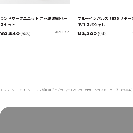
ランドマークユニット 江戸城 城郭ベー
ブルーインパルス 2026 サポータ
スセット
DVD スペシャル
2026.07.28
￥
2,640
(税込)
￥
3,300
(税込)
トップ
その他
コマツ 鉱山用ダンプカー/ショベルカー両面 エンボスキーホルダー(金属製)
＞
＞