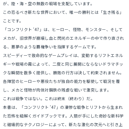
が、陸・海・空の無数の戦場を支配しています。
この恐るべき新たな世界において、唯一の勝利とは「生き残る」
ことです。
「コンフリクト '47」は、ヒーロー、怪物、モンスター、そして
メカが、旧世界が崩壊し血と閃光のエネルギーの中で作り直され
る、悪夢のような覇権争いを指揮するゲームです。
スピーディーで致命的なゲームプレイは、変動するリフトエネル
ギーや戦場の霧によって、二度と同じ展開にならないドラマチッ
クな瞬間を数多く提供し、勝敗の行方は決して約束されません。
各陣営のヒーローや悪役たちが独自の能力を駆使して戦況を覆
し、メカと怪物が肉体対鋼鉄の残虐な戦いで激突します。
これは戦争ではない。これは終末（終わり）だ。
本書は、「コンフリクト '47」の凄惨な戦争とリフトから生まれ
た恐怖を紐解くガイドブックです。人類が手にした奇妙な新科学
と破壊的なテクノロジーによって、新たな激化の次元へと引き上