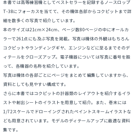
本書では高等練習機としてベストセラーを記録するノースロップ
T-38にフォーカスを当てて、その機体各部からコクピットまで詳
細を数多くの写真で紹介しています。
本のサイズは21cm×24cm、ページ数80ページの中にオールカ
ラーで261点にも及ぶ写真を掲載。写真は機体の外観はもちろん
コクピットやランディングギヤ、エンジンなどに至るまでそのデ
ィテールをクローズアップ。電子機器については写真に番号を振
って、各機器の名称を紹介しています。
写真は機体の各部ごとにページをまとめて編集していますから、
資料としても見やすい構成です。
さらに本書ではコクピットの計器類のレイアウトを紹介するイラ
ストや射出シートのイラストを用意して紹介。また、巻末には
1/72スケールでドローイングされたペイントスキームイラストな
ども用意されています。モデルのディテールアップに最適な資料
集です。