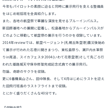
今年もパイロットの素顔に迫ると同時に展示飛行を支える整備員
をはじめ総括班を全員紹介します。
また、各地の航空祭で華麗な演技を見せるブルーインパルス。
新田原基地への展開に密着し、松島基地からブルーインパルスが
どのように移動して航空祭の展示を行うのかを収録しています。
2014年reviewでは、航空ページェント(札幌丘珠空港)震災後始め
て展示が行われた石巻川開きまつり、東松島祭り、瀬戸内水軍祭
りin尾道、スイカフェスタ2004(いわて花巻空港)そして先ごろ行
われた姫路城天守保存修理完成記念式典での展示飛行。
勿論、奇跡のサクラを収録。
更に6番機奥山さん、田中隊長、そして4月はじめにラストを迎え
た田飛行班長のラストフライトまで収録。
とにかく盛りだくさんな40分です。
【収録内容】