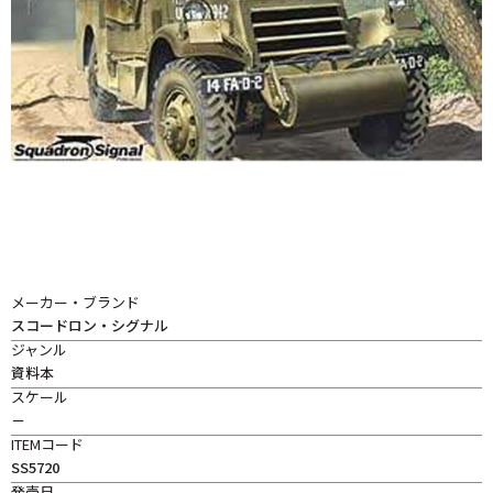
メーカー・ブランド
スコードロン・シグナル
ジャンル
資料本
スケール
－
ITEMコード
SS5720
発売日