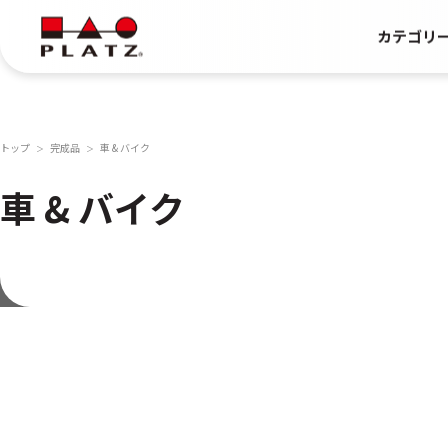
カテゴリ
トップ
完成品
車 & バイク
＞
＞
車 & バイク