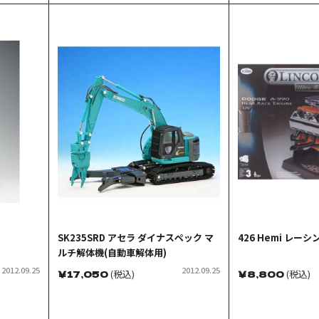
SK235SRD アセラ ダイナスペック マ
426 Hemi レー
ルチ解体機(自動車解体用)
2012.09.25
2012.09.25
￥
17,050
(税込)
￥
8,800
(税込)