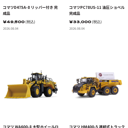
コマツD475A-8 リッパー付き 完
コマツPC78US-11 油圧ショベル
成品
完成品
￥
49,500
(税込)
￥
33,000
(税込)
2026.08.04
2026.08.04
コマツ WA600-8 大型ホイールロ
コマツ HM400-5 連結式トラック