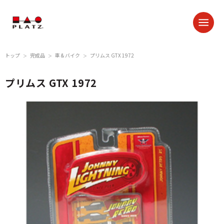
トップ
完成品
車 & バイク
プリムス GTX 1972
＞
＞
＞
プリムス GTX 1972