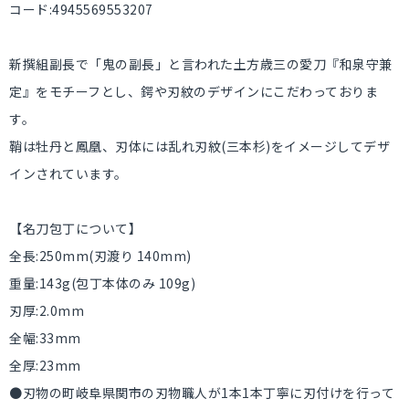
コード:4945569553207
新撰組副長で「鬼の副長」と言われた土方歳三の愛刀『和泉守兼
定』をモチーフとし、鍔や刃紋のデザインにこだわっておりま
す。
鞘は牡丹と鳳凰、刃体には乱れ刃紋(三本杉)をイメージしてデザ
インされています。
【名刀包丁について】
全長:250mm(刃渡り 140mm)
重量:143g(包丁本体のみ 109g)
刃厚:2.0mm
全幅:33mm
全厚:23mm
●刃物の町岐阜県関市の刃物職人が1本1本丁寧に刃付けを行って