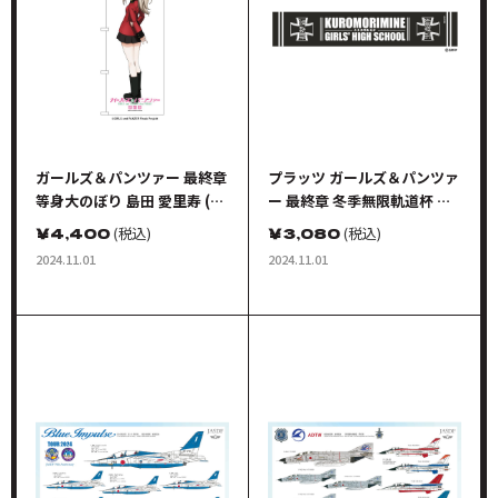
ガールズ＆パンツァー 最終章
プラッツ ガールズ＆パンツァ
等身大のぼり 島田 愛里寿 (聖
ー 最終章 冬季無限軌道杯 黒
グロリアーナ女学院)
森峰女学園
￥
4,400
(税込)
￥
3,080
(税込)
2024.11.01
2024.11.01