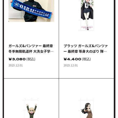
ガールズ&パンツァー 最終章
プラッツ ガールズ&パンツァ
冬季無限軌道杯 大洗女子学園
ー 最終章 等身大のぼり 隊長
応援タオル
シリーズ アンチョビ
￥
3,080
(税込)
￥
4,400
(税込)
2023.12.01
2023.12.01