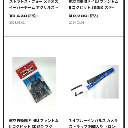
ストラトス・フォー メテオス
航空自衛隊 F-4EJ ファントム
イーパーチーム アクリルスタ
II コクピット 3D彫金 ステッ
ンド（本庄美風、菊原香鈴、
カー
￥
1,430
(税込)
￥
2,200
(税込)
中村彩雲、土井静羽）
2024.05.01
2024.03.01
航空自衛隊 F-4EJ ファントム
T-4 ブルーインパルス カメラ
II コクピット 3D彫金 マグネ
ストラップ 刺繍入り （ロン