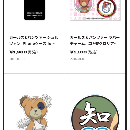
ガールズ&パンツァー シュル
ガールズ＆パンツァー ラバー
ツェン iPhoneケース fur
チャームボコ+聖グロリアー
iPhone5 チームキャラクタ
ナ女学院
￥
1,980
(税込)
￥
1,100
(税込)
ーシンボル ウサギさんver. ブ
2016.01.01
2016.01.01
ラック