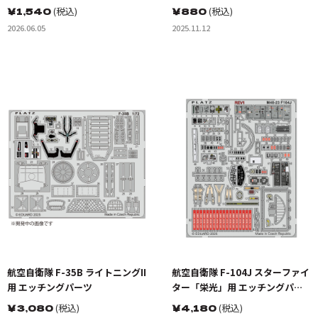
￥
1,540
(税込)
￥
880
(税込)
2026.06.05
2025.11.12
航空自衛隊 F-35B ライトニングII
航空自衛隊 F-104J スターファイ
用 エッチングパーツ
ター「栄光」用 エッチングパー
ツ
￥
3,080
(税込)
￥
4,180
(税込)