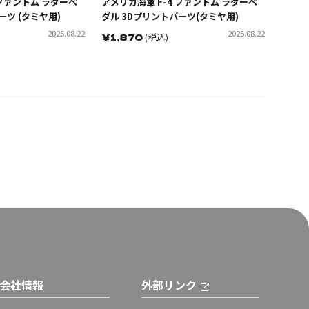
 ファントム ラダーペ
アメリカ海軍 F-4 ファントム ラダーペ
ーツ (タミヤ用)
ダル 3Dプリントパーツ(タミヤ用)
2025.08.22
2025.08.22
￥
1,870
(税込)
会社情報
外部リンク