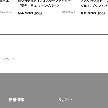
I用 エ
航空自衛隊 F-104J スターファイター
アメリカ空軍 F-4
「栄光」用 エッチングパーツ
ダル 3Dプリントパ
2025.09.16
2025.08.22
￥
4,180
(税込)
￥
2,530
(税込)
エッチングパーツ
新着情報
サポート