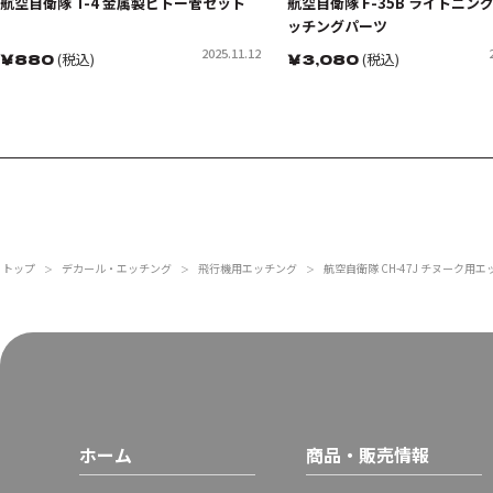
航空自衛隊 T-4 金属製ピトー管セット
航空自衛隊 F-35B ライトニングI
ッチングパーツ
2025.11.12
￥
880
(税込)
￥
3,080
(税込)
トップ
デカール・エッチング
飛行機用エッチング
航空自衛隊 CH-47J チヌーク用
＞
＞
＞
ホーム
商品・販売情報