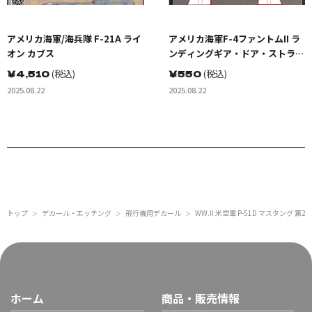
アメリカ海軍/海兵隊 F-21A ライ
アメリカ海軍F-4ファントムII ラ
オン カブス
ンディングギア・ドア・ストライ
ピングセット
￥
4,510
(税込)
￥
550
(税込)
2025.08.22
2025.08.22
トップ
デカール・エッチング
飛行機用デカール
WW.II 米空軍 P-51D マスタング 第
＞
＞
＞
ホーム
商品・販売情報