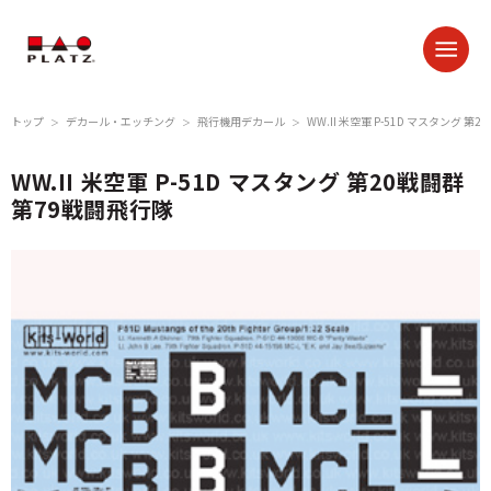
トップ
デカール・エッチング
飛行機用デカール
WW.II 米空軍 P-51D マスタング 第
＞
＞
＞
WW.II 米空軍 P-51D マスタング 第20戦闘群
第79戦闘飛行隊