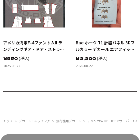
アメリカ海軍F-4ファントムII ラ
Bae ホーク T1 計器パネル 3Dフ
ンディングギア・ドア・ストライ
ルカラー デカール エアフィック
ピングセット
スキット用
￥
550
(税込)
￥
2,200
(税込)
2025.08.22
2025.08.22
トップ
デカール・エッチング
飛行機用デカール
アメリカ空軍B-1Bランサー パート3
＞
＞
＞