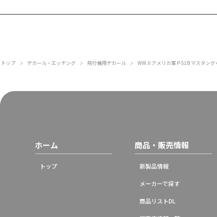
トップ
デカール・エッチング
飛行機用デカール
WW.II アメリカ軍 P-51B マスタング 44-1
＞
＞
＞
ホーム
商品・販売情報
トップ
新製品情報
メーカーで探す
商品リストDL