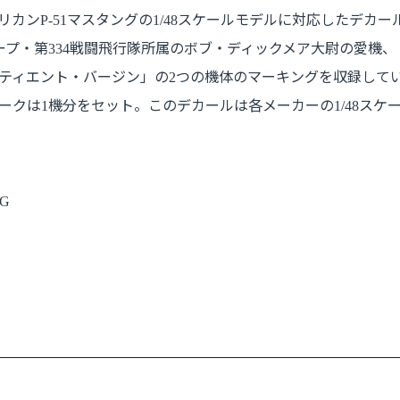
リカン
マスタングの
スケールモデルに対応したデカー
P-51
1/48
ープ・第
戦闘飛行隊所属のボブ・ディックメア大尉の愛機、
334
ティエント・バージン」の
つの機体のマーキングを収録して
2
ークは
機分をセット。このデカールは各メーカーの
スケ
1
1/48
FG