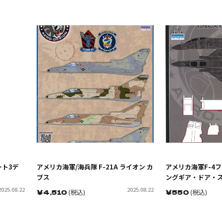
ート3デ
アメリカ海軍/海兵隊 F-21A ライオン カ
アメリカ海軍F-4フ
ブス
ングギア・ドア・
2025.08.22
2025.08.22
￥
4,510
(税込)
￥
550
(税込)