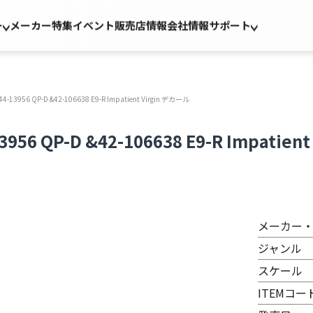
ー
メーカー
特集
イベント
販売店情報
会社情報
サポート
3956 QP-D &42-106638 E9-R Impatient Virgin デカール
6 QP-D &42-106638 E9-R Impatien
メーカー
ジャンル
スケール
ITEMコー