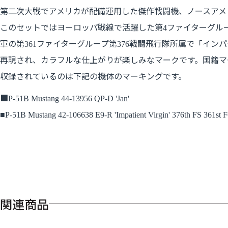
第二次大戦でアメリカが配備運用した傑作戦闘機、ノースアメ
このセットでは
ヨーロッパ戦線で活躍した第
ファイターグル
4
軍の第
ファイターグループ第
戦闘飛行隊所属で「インパ
361
376
再現され、カラフルな仕上がりが楽しみなマークです。国籍マ
収録されているのは下記の機体のマーキングです。
■
P-51B Mustang 44-13956 QP-D 'Jan'
■
P-51B Mustang 42-106638 E9-R 'Impatient Virgin' 376th FS 361st 
関連商品