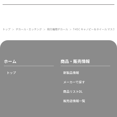
トップ
デカール・エッチング
飛行機用デカール
T-45C キャノピー & ホイール マス
＞
＞
＞
ホーム
商品・販売情報
トップ
新製品情報
メーカーで探す
商品リストDL
販売店情報一覧