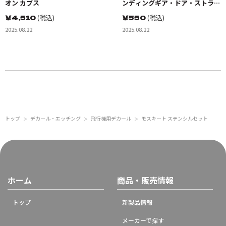
オン カブス
ンディングギア・ドア・ストライ
ピングセット
￥
4,510
(税込)
￥
550
(税込)
2025.08.22
2025.08.22
トップ
デカール・エッチング
飛行機用デカール
モスキート ステンシルセット
＞
＞
＞
ホーム
商品・販売情報
トップ
新製品情報
メーカーで探す