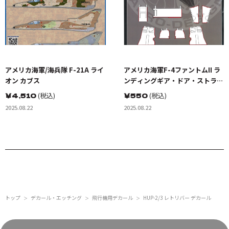
アメリカ海軍/海兵隊 F-21A ライ
アメリカ海軍F-4ファントムII ラ
オン カブス
ンディングギア・ドア・ストライ
ピングセット
￥
4,510
(税込)
￥
550
(税込)
2025.08.22
2025.08.22
トップ
デカール・エッチング
飛行機用デカール
HUP-2/3 レトリバー デカール
＞
＞
＞