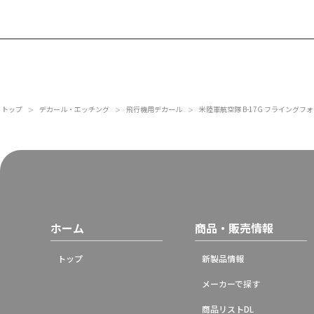
トップ
デカール・エッチング
飛行機用デカール
米陸軍航空隊 B-17G フライングフォートレス
＞
＞
＞
ホーム
商品・販売情報
トップ
新製品情報
メーカーで探す
商品リストDL