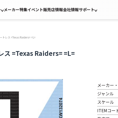
ー
メーカー
特集
イベント
販売店情報
会社情報
サポート
 =Texas Raiders= =L=
Texas Raiders= =L=
メーカー
ジャンル
スケール
ITEMコー