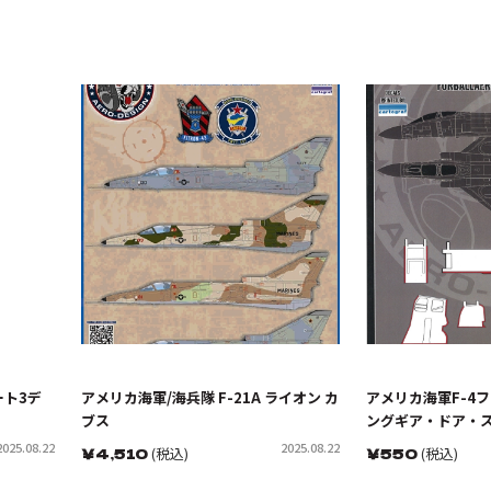
ート3デ
アメリカ海軍/海兵隊 F-21A ライオン カ
アメリカ海軍F-4フ
ブス
ングギア・ドア・
2025.08.22
2025.08.22
￥
4,510
(税込)
￥
550
(税込)