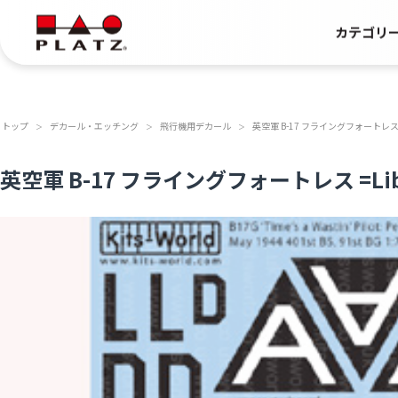
カテゴリ
トップ
デカール・エッチング
飛行機用デカール
英空軍 B-17 フライングフォートレス =Lib
＞
＞
＞
英空軍 B-17 フライングフォートレス =Liber