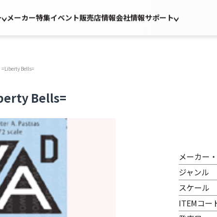
ー
メーカー
特集
イベント
販売店情報
会社情報
サポート
erty Bells=
ty Bells=
メーカー
ジャンル
スケール
ITEMコー