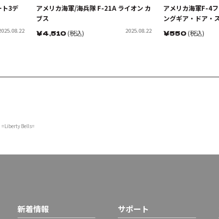
ート3デ
アメリカ海軍/海兵隊 F-21A ライオン カ
アメリカ海軍F-4フ
ブス
ングギア・ドア・
2025.08.22
2025.08.22
￥
4,510
(税込)
￥
550
(税込)
erty Bells=
新着情報
サポート