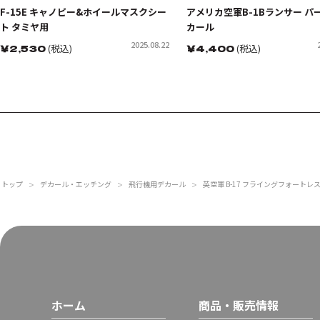
F-15E キャノピー&ホイールマスクシー
アメリカ空軍B-1Bランサー パ
ト タミヤ用
カール
2025.08.22
￥
2,530
(税込)
￥
4,400
(税込)
トップ
デカール・エッチング
飛行機用デカール
英空軍 B-17 フライングフォートレス =Lib
＞
＞
＞
ホーム
商品・販売情報