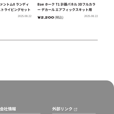
ァントムII ランディ
Bae ホーク T1 計器パネル 3Dフルカラ
ストライピングセット
ー デカール エアフィックスキット用
2025.08.22
2025.08.22
￥
2,200
(税込)
会社情報
外部リンク