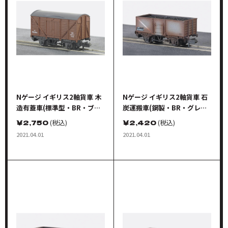
Nゲージ イギリス2軸貨車 木
Nゲージ イギリス2軸貨車 石
造有蓋車(標準型・BR・ブラ
炭運搬車(鋼製・BR・グレイ/
ウン)
ウェザリング仕様)
￥
2,750
(税込)
￥
2,420
(税込)
2021.04.01
2021.04.01