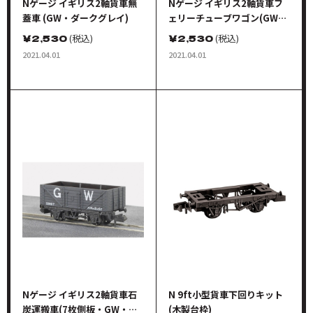
Nゲージ イギリス2軸貨車無
Nゲージ イギリス2軸貨車フ
蓋車 (GW・ダークグレイ)
ェリーチューブワゴン(GW・
ダークグレイ)
￥
2,530
(税込)
￥
2,530
(税込)
2021.04.01
2021.04.01
Nゲージ イギリス2軸貨車石
N 9ft小型貨車下回りキット
炭運搬車(7枚側板・GW・ダ
(木製台枠)