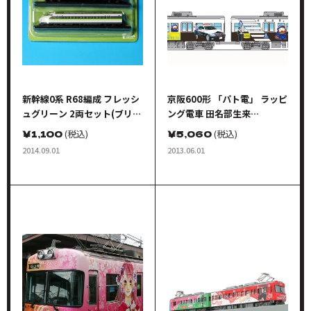
新幹線0系 R68編成 フレッシ
京阪600形 「パト電」 ラッピ
ュグリーン 2両セット(ブリス
ング電車 田名部生来
ターパッケージ仕様)
(AKB48) 2輌セット
￥
1,100
(税込)
￥
5,060
(税込)
2014.09.01
2013.06.01