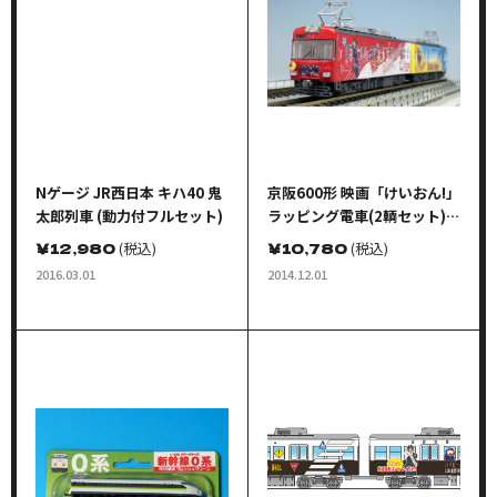
Nゲージ JR西日本 キハ40 鬼
京阪600形 映画「けいおん!」
太郎列車 (動力付フルセット)
ラッピング電車(2輌セット)
完成品
￥
12,980
(税込)
￥
10,780
(税込)
2016.03.01
2014.12.01