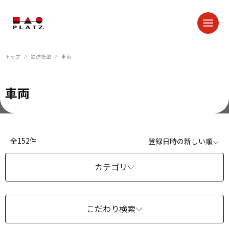
トップ
鉄道模型
車両
＞
＞
車両
全152件
登録日時の新しい順
カテゴリ
こだわり検索