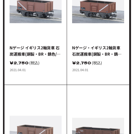
Nゲージ イギリス2軸貨車 石
Nゲージ・イギリス2軸貨車
炭運搬車(鋼製・BR・錆色/車
石炭運搬車(鋼製・BR・錆色/
番B170121)
車番B171510)
￥
2,750
(税込)
￥
2,750
(税込)
2021.04.01
2021.04.01