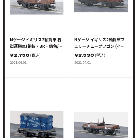
Nゲージ イギリス2軸貨車 石
Nゲージ イギリス2軸貨車フ
炭運搬車(鋼製・BR・錆色/車
ェリーチューブワゴン (イギ
番B174727)
リス国鉄・錆色)
￥
2,750
(税込)
￥
2,530
(税込)
2021.04.01
2021.04.01