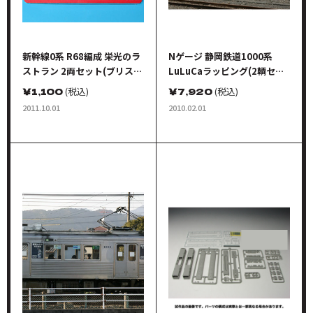
新幹線0系 R68編成 栄光のラ
Nゲージ 静岡鉄道1000系
ストラン 2両セット(ブリスタ
LuLuCaラッピング(2輌セッ
ーパッケージ仕様)
ト)
￥
1,100
(税込)
￥
7,920
(税込)
2011.10.01
2010.02.01