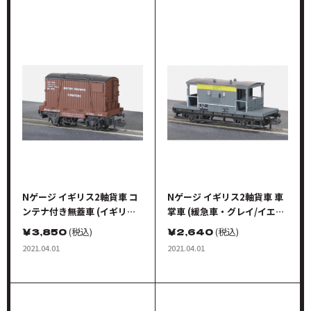
Nゲージ イギリス2軸貨車 コ
Nゲージ イギリス2軸貨車 車
ンテナ付き無蓋車 (イギリス
掌車 (緩急車・グレイ/イエロ
国鉄)
ー)
￥
3,850
(税込)
￥
2,640
(税込)
2021.04.01
2021.04.01