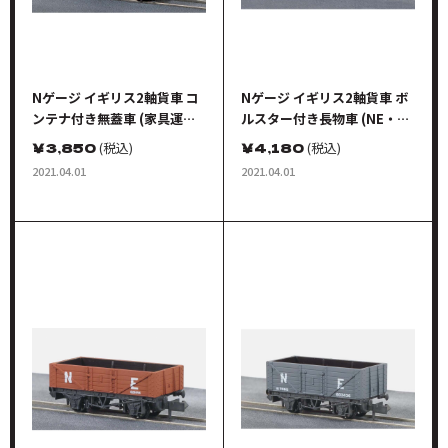
Nゲージ イギリス2軸貨車 コ
Nゲージ イギリス2軸貨車 ボ
ンテナ付き無蓋車 (家具運搬
ルスター付き長物車 (NE・錆
用コンテナ・LNER)
色・2輌セット)
￥
3,850
(税込)
￥
4,180
(税込)
2021.04.01
2021.04.01