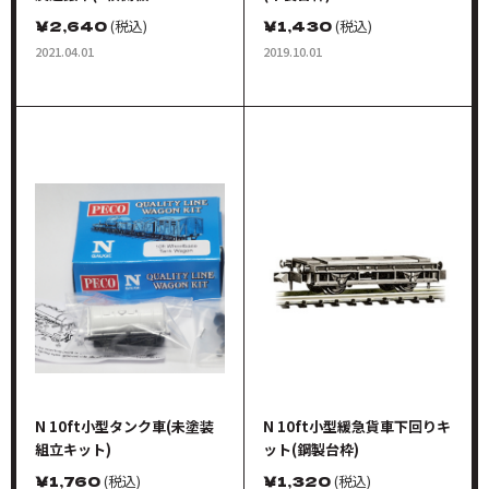
ークグレイ)
￥
2,640
(税込)
￥
1,430
(税込)
2021.04.01
2019.10.01
N 10ft小型タンク車(未塗装
N 10ft小型緩急貨車下回りキ
組立キット)
ット(鋼製台枠)
￥
1,760
(税込)
￥
1,320
(税込)