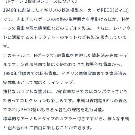
【Nゲージ 2軸貨車シリーズについて】
1946年に創業したイギリスの鉄道模型メーカーがPECO(ピィコ)
です。さまざまなゲージの線路の生産販売を手掛けるほか、 Nゲ
ージの貨車や蒸気機関車などのモデルを製造。 さらに、レイアウ
トに活躍するストラクチャーのキットなども製造 販売していま
す。
このモデルは、Nゲージで2軸貨車を再現した塗装済み完成 モデ
ルです。英連邦諸国で幅広く使われてきた標準的な貨車から、
1980年代頃までの私有貨車、イギリス国鉄貨車までを塗装済み
完成車両として幅広くラインナップ。
独特なカラフルな塗装は、2軸貨車ならでのはコンパクトさとも
相まってコレクションも楽しみです。車輌は線路幅9ミリの線路
であればPECO製はもちろん各社の線路を走行可能。
標準的なアーノルドタイプのカプラー付きですから、様々な車輌
と組み合わせて自由に楽しむことができます。