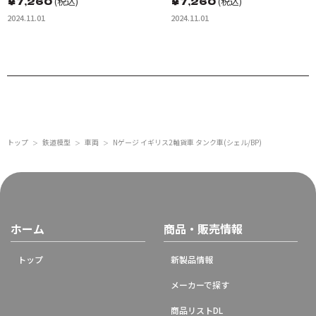
￥
7,260
(税込)
￥
7,260
(税込)
2024.11.01
2024.11.01
トップ
鉄道模型
車両
Nゲージ イギリス2軸貨車 タンク車(シェル/BP)
＞
＞
＞
ホーム
商品・販売情報
トップ
新製品情報
メーカーで探す
商品リストDL