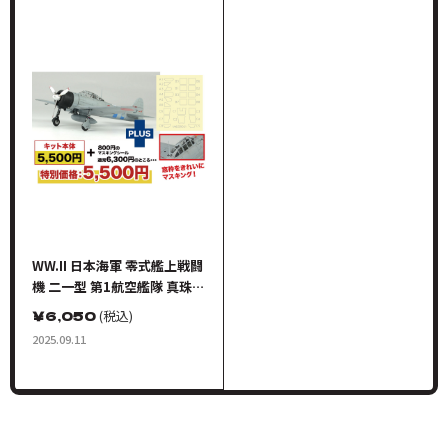
WW.II 日本海軍 零式艦上戦闘
機 二一型 第1航空艦隊 真珠湾
攻撃 風防フレームマスキング
￥
6,050
(税込)
シール付属
2025.09.11