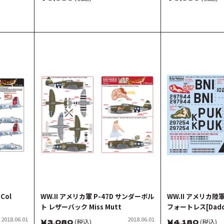
Col
WW.II アメリカ軍 P-47D サンダーボル
WW.II アメリカ陸軍
ト レザーバック Miss Mutt
フォートレス[Daddys
Lace][Iza Vailab
2018.06.01
2018.06.01
￥
3,080
(税込)
￥
4,180
(税込)