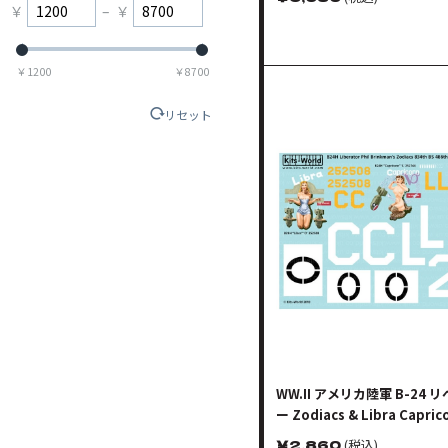
￥
–
￥
￥
1200
￥
8700
リセット
WW.II アメリカ陸軍 B-24 
ー Zodiacs & Libra Capric
￥
2,860
(税込)