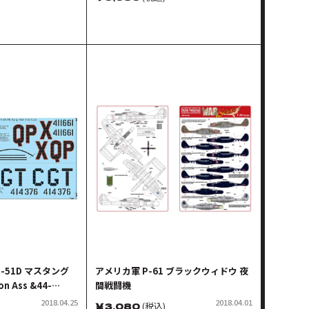
P-51D マスタング
アメリカ軍 P-61 ブラックウィドウ 夜
on Ass &44-
間戦闘機
 Mustang/One
2018.04.25
2018.04.01
￥
3,080
(税込)