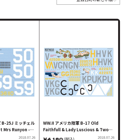
 B-25J ミッチェル
WW.II アメリカ陸軍 B-17 Old
t Mrs Runyon -
Faithfull & Lady Luscious & Two
stin & 43-
Beauts & Iza Available
2018.07.26
2018.07.26
￥
4,180
(税込)