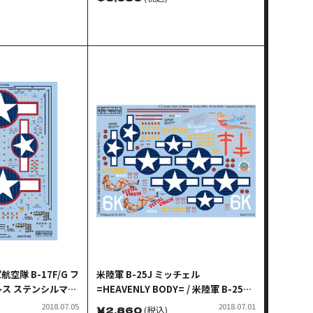
航空隊 B-17F/G フ
米陸軍 B-25J ミッチェル
ス ステンシルマー
=HEAVENLY BODY= / 米陸軍 B-25J
赤縁付)デカール
ミッチェル =VESTAL VIRGIN=
2018.07.05
2018.07.01
￥
2,860
(税込)