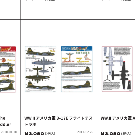
the
WW.II アメリカ軍 B-17E フライトテス
WW.II アメリカ軍 
iddler
トラボ
2018.01.18
2017.12.25
￥
3,080
(税込)
￥
3,080
(税込)