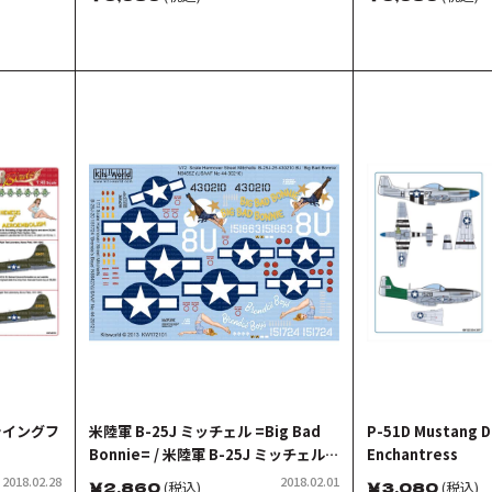
ール
Musthang デカー
フライングフ
米陸軍 B-25J ミッチェル =Big Bad
P-51D Mustang Di
Bonnie= / 米陸軍 B-25J ミッチェル
Enchantress
=Brenda’s Boys=
2018.02.28
2018.02.01
￥
2,860
(税込)
￥
3,080
(税込)