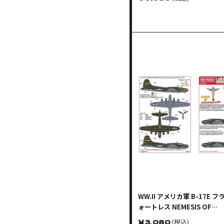
WW.II アメリカ軍 B-17E 
ォートレス NEMESIS OF
AEROEMBOLISM
￥
3,080
(税込)