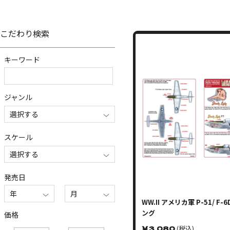
こだわり検索
キーワード
ジャンル
選択する
スケール
選択する
発売日
年
月
WW.II アメリカ軍 P-51/ F-
ング
価格
￥
3,080
(税込)