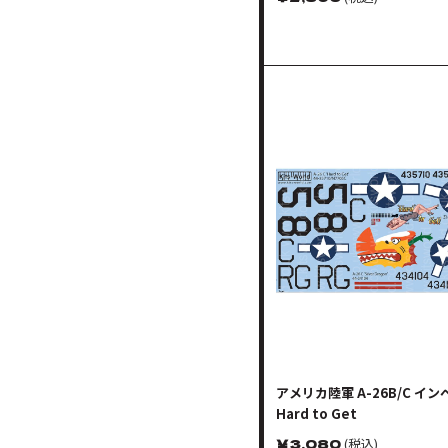
アメリカ陸軍 A-26B/C イ
Hard to Get
￥
3,080
(税込)