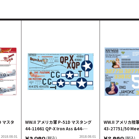
6D マスタ
WW.II アメリカ軍 P-51D マスタング
WW.II アメリカ陸軍
44-11661 QP-X Iron Ass &44-
43-27751/50 Mee
14376 CG-T One Mustang/One
Margaret Mary Ru
2018.08.01
2018.08.01
￥
3,080
(税込)
￥
2,860
(税込)