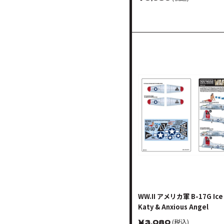
WW.II アメリカ軍 B-17G Ice 
Katy & Anxious Angel
￥
3,080
(税込)