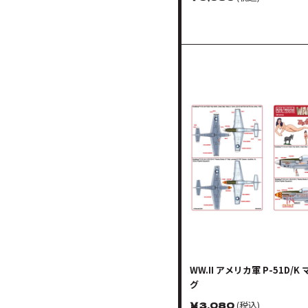
WW.II アメリカ軍 P-51D/K
グ
￥
3,080
(税込)