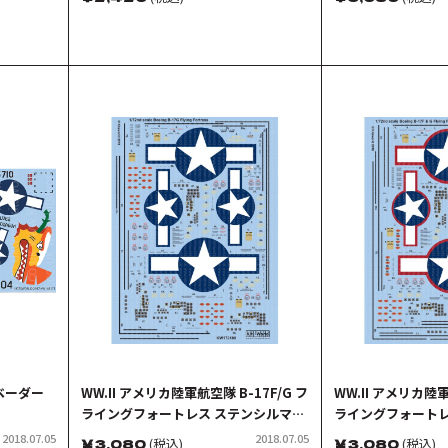
ンベーダー
WW.II アメリカ陸軍航空隊 B-17F/G フ
WW.II アメリカ陸軍
ライングフォートレス ステンシルマー
ライングフォートレ
キングデカール
キング(国籍マーク
2018.07.05
2018.07.05
￥
3,080
(税込)
￥
3,080
(税込)