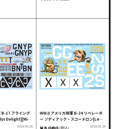
 B-17 フライング
WW.II アメリカ陸軍 B-24 リベレータ
 Delight][Miss
ー ゾディアック・スコードロン[Leo -
le Too][Duchess
252768]&[Leo 2 - 252605]
2018.05.29
2018.05.29
￥
3,080
(税込)