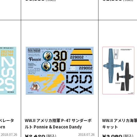
Musthang デカール
36110/59 Big Ja
リベレータ
WW.II アメリカ陸軍 P-47 サンダーボ
WW.II アメリカ海
orn
ルト Ponnie & Deacon Dandy
キャット
2018.07.26
2018.07.26
￥
2,420
(税込)
￥
3,080
(税込)