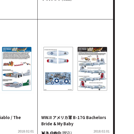
ル
ablo / The
WW.II アメリカ軍 B-17G Bachelors
Bride & My Baby
2018.02.01
2018.02.01
￥
3,080
(税込)