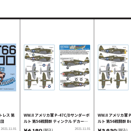
トレス 第
WW.II アメリカ軍 P-47C/Dサンダーボ
WW.II アメリカ軍 
空団
ルト 第56戦闘群 ティンクル デカール
ルト 第56戦闘群 Bo
セット
Buster/Rozzie
2021.11.01
2021.11.01
￥
4,180
(税込)
￥
3,630
(税込)