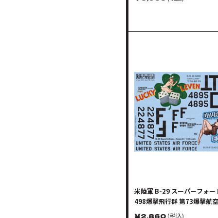
米陸軍 B-29 スーパーフォー
498爆撃飛行群 第73爆撃航
￥
2,860
(税込)