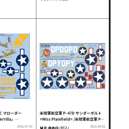
6C マローダー
米陸軍航空軍 P-47D サンダーボルト
rrilla」
=Miss Plainfield= /米陸軍航空軍 P-
47C サンダーボルト =Little Butch=
2021.07.01
2021.04.01
￥
2,860
(税込)