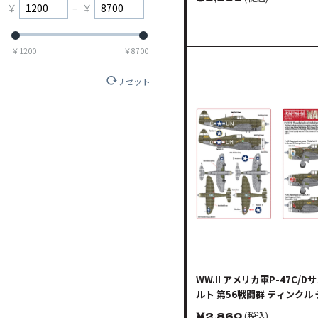
￥
–
￥
￥
1200
￥
8700
リセット
WW.II アメリカ軍P-47C/
ルト 第56戦闘群 ティンクル
セット
￥
2,860
(税込)