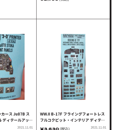
カース Ju87B ス
WW.II B-17F フライングフォートレス
ル ディテールアップ
フルコクピット・インテリア ディテー
ルアップ 3Dデカール
2021.11.01
2021.11.01
￥
3,630
(税込)