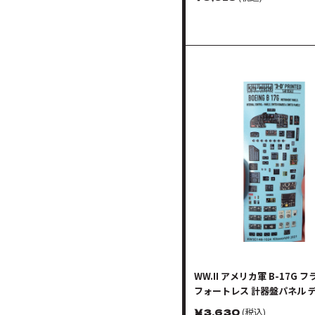
WW.II アメリカ軍 B-17G 
フォートレス 計器盤パネル 
アップ 3Dデカール
￥
3,630
(税込)