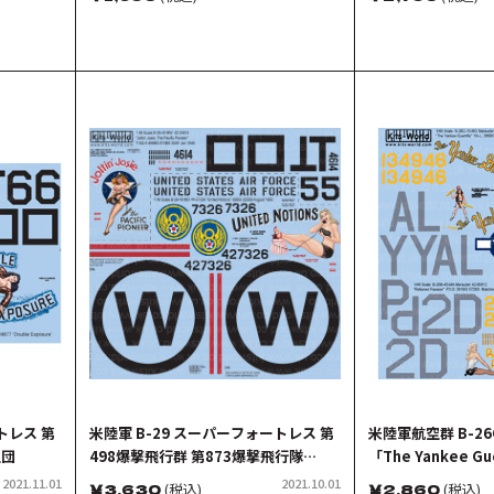
トレス 第
米陸軍 B-29 スーパーフォートレス 第
米陸軍航空群 B-2
空団
498爆撃飛行群 第873爆撃飛行隊
「The Yankee Gue
Joltin' Josie, The Pacific
「Rationed
2021.11.01
2021.10.01
￥
3,630
(税込)
￥
2,860
(税込)