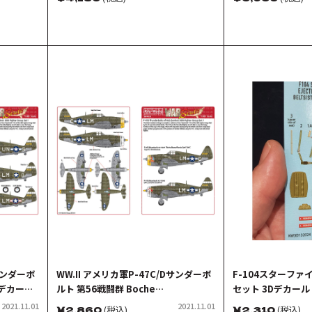
ト
Dサンダーボ
WW.II アメリカ軍P-47C/Dサンダーボ
F-104スターファ
 デカール
ルト 第56戦闘群 Boche
セット 3Dデカール
Buster/Rozzie Geth デカールセッ
2021.11.01
2021.11.01
￥
2,860
(税込)
￥
2,310
(税込)