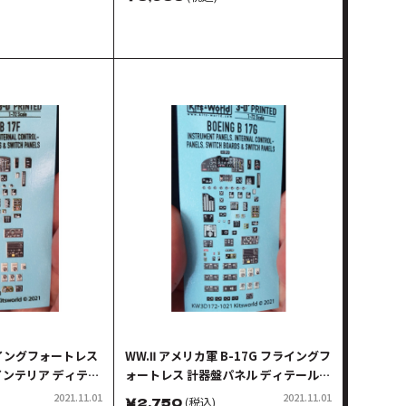
フライングフォートレス
WW.Ⅱ アメリカ軍 B-17G フライングフ
ンテリア ディテー
ォートレス 計器盤パネル ディテールア
ル
ップ 3Dデカール
2021.11.01
2021.11.01
￥
2,750
(税込)