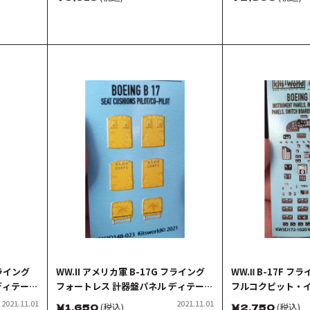
フライング
WW.II アメリカ軍 B-17G フライング
WW.Ⅱ B-17F 
ディテール
フォートレス 計器盤パネル ディテール
フルコクピット・イ
アップ 3Dデカール
ルアップ 3Dデカー
2021.11.01
2021.11.01
￥
1,650
(税込)
￥
2,750
(税込)