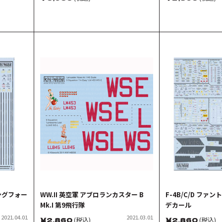
Pioneer、第91爆 撃飛行群 第325爆
撃飛行隊 United Notions
イングフォー
WW.II 英空軍 アブロランカスター B
F-4B/C/D ファン
Mk.I 第9飛行隊
デカール
2021.04.01
2021.03.01
￥
2,860
(税込)
￥
2,860
(税込)