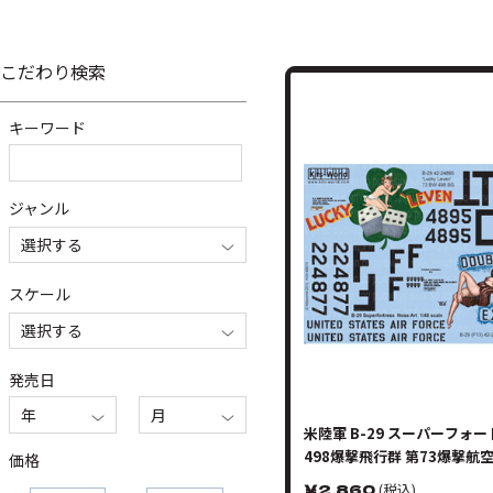
こだわり検索
キーワード
ジャンル
選択する
スケール
選択する
発売日
年
月
米陸軍 B-29 スーパーフォー
498爆撃飛行群 第73爆撃航
価格
￥
2,860
(税込)