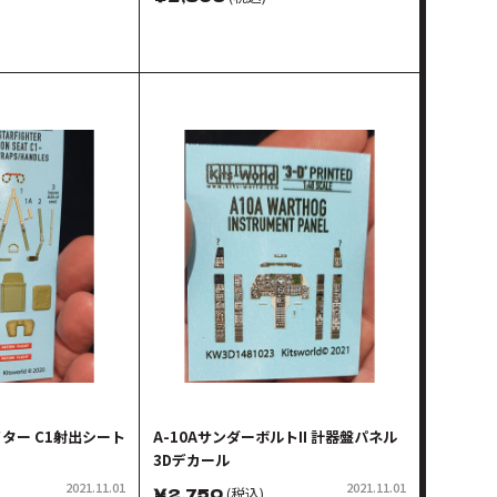
イター C1射出シート
A-10AサンダーボルトII 計器盤パネル
3Dデカール
2021.11.01
2021.11.01
￥
2,750
(税込)