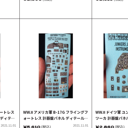
ト
ォートレス
WW.Ⅱ アメリカ軍 B-17G フライングフ
WW.Ⅱ ドイツ軍 ユン
 ディテー
ォートレス 計器盤パネル ディテールア
ツーカ 計器盤パネ
ップ 3Dデカール
3Dデカール
2021.11.01
2021.11.01
￥
5,610
(税込)
￥
2,860
(税込)