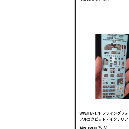
WW.Ⅱ B-17F フライングフ
フルコクピット・インテリア
ルアップ 3Dデカール
￥
5,610
(税込)