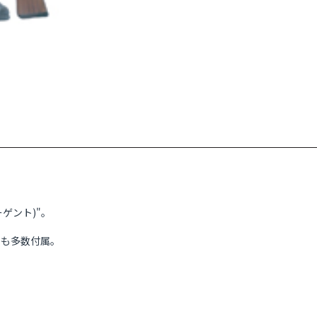
ゲント)"。
品も多数付属。