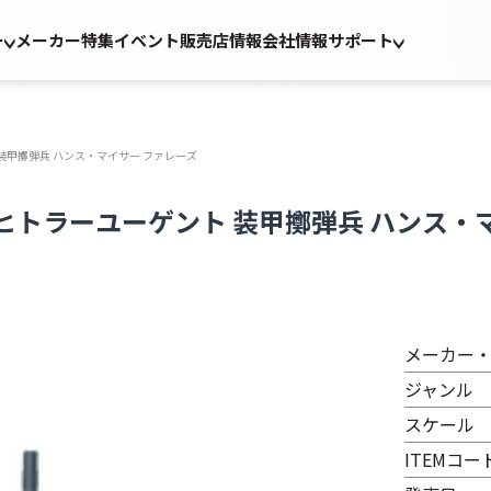
ー
メーカー
特集
イベント
販売店情報
会社情報
サポート
 装甲擲弾兵 ハンス・マイサー ファレーズ
師団ヒトラーユーゲント 装甲擲弾兵 ハンス・
メーカー
ジャンル
スケール
ITEMコー