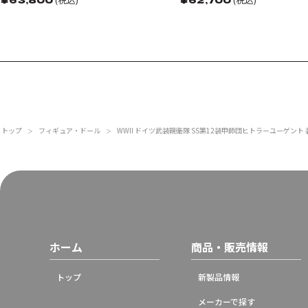
トップ
フィギュア・ドール
WWII ドイツ武装親衛隊 SS第12装甲師団ヒトラーユーゲント
＞
＞
ホーム
商品・販売情報
トップ
新製品情報
メーカーで探す