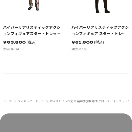
ハイパーリアリスティックアクシ
ハイパーリアリスティックアクシ
ョンフィギュアスター・トレッ
ョンフィギュア スター・トレッ
ク:宇宙大作戦 カーク船長 EVスー
ク BEYOND ドクター・レナー
￥
63,800
(税込)
￥
61,600
(税込)
ツ（宇宙服）
ド・ボーンズ・マッコイ
2026.07.14
2026.07.06
トップ
フィギュア・ドール
WW.II ドイツ国防軍 装甲擲弾兵師団 グロースドイッチュラン
＞
＞