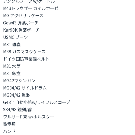
アンクルブーツ w/ゲートル
M43トラウザー カイルホーゼ
MG アクセサリケース
Gew43 弾薬ポーチ
Kar98K 弾薬ポーチ
USMC ブーツ
M31 雑嚢
M38 ガスマスクケース
ドイツ国防軍装備ベルト
M31 水筒
M31 飯盒
MG42マシンガン
MG34/42 サドルドラム
MG34/42 弾帯
G43半自動小銃w/ライフルスコープ
S84/98 銃剣/鞘
ワルサーP38 w/ホルスター
徽章類
ハンド