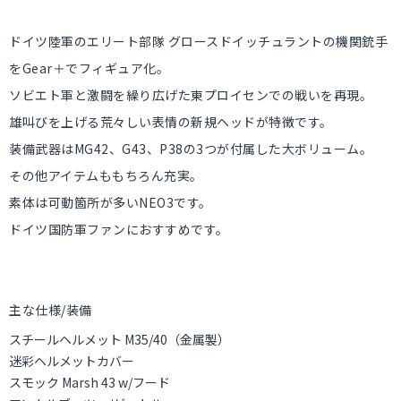
ドイツ陸軍のエリート部隊 グロースドイッチュラントの機関銃手
をGear＋でフィギュア化。
ソビエト軍と激闘を繰り広げた東プロイセンでの戦いを再現。
雄叫びを上げる荒々しい表情の新規ヘッドが特徴です。
装備武器はMG42、G43、P38の3つが付属した大ボリューム。
その他アイテムももちろん充実。
素体は可動箇所が多いNEO3です。
ドイツ国防軍ファンにおすすめです。
主な仕様/装備
スチールヘルメット M35/40（金属製）
迷彩ヘルメットカバー
スモック Marsh 43 w/フード