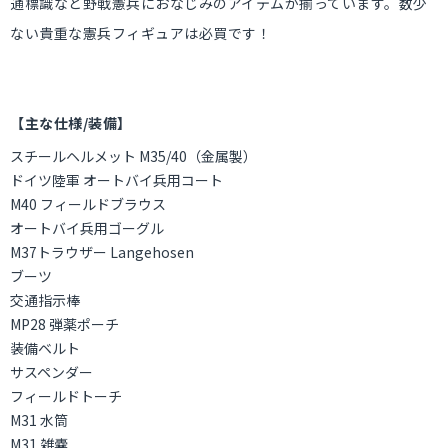
通標識など野戦憲兵におなじみのアイテムが揃っています。数少
ない貴重な憲兵フィギュアは必買です！
【主な仕様/装備】
スチールヘルメット M35/40（金属製）
ドイツ陸軍 オートバイ兵用コート
M40 フィールドブラウス
オートバイ兵用ゴーグル
M37トラウザー Langehosen
ブーツ
交通指示棒
MP28 弾薬ポーチ
装備ベルト
サスペンダー
フィールドトーチ
M31 水筒
M31 雑嚢