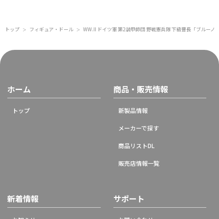
トップ
フィギュア・ドール
WW.II ドイツ軍 第2装甲師団 野戦憲兵隊 下級曹長「ブルーノ
＞
＞
ホーム
商品・販売情報
トップ
新製品情報
メーカーで探す
商品リストDL
販売店情報一覧
新着情報
サポート