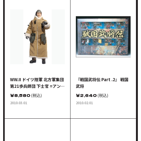
WW.II ドイツ陸軍 北方軍集団
『戦国武将伝 Part .2』 戦国
第21歩兵師団 下士官 =アント
武将
ン・ボーム= レニングラード
￥
8,580
(税込)
￥
2,640
(税込)
2010.03.01
2010.02.01