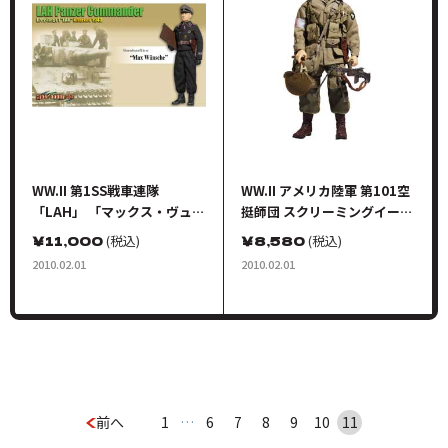
WW.II 第1SS戦車連隊
WW.II アメリカ陸軍 第101空
「LAH」 「マックス・ヴュン
挺師団 スクリーミングイーグ
シェ」 SS少佐 ハリコフ 1943
ル BAR射撃手「ジョージ・ゴ
￥
11,000
(税込)
￥
8,580
(税込)
ールドマン」
2010.02.01
2010.02.01
前へ
1
…
6
7
8
9
10
11