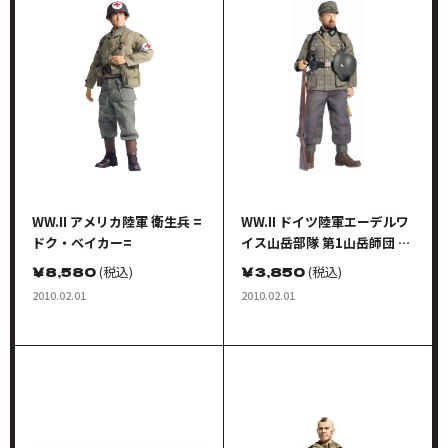
WW.II アメリカ陸軍 衛生兵 =
WW.II ドイツ陸軍エーデルワ
ドク・ベイカー=
イス山岳部隊 第1山岳師団 山
岳猟兵 アルフォンス・ロスミ
￥
8,580
(税込)
￥
3,850
(税込)
ューラー ロシア
2010.02.01
2010.02.01