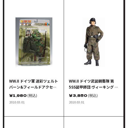
WW.II ドイツ軍 迷彩ツェルト
WW.II ドイツ武装親衛隊 第
バーン&フィールドアクセサ
5SS装甲師団 ヴィーキング 戦
リーセット 4
車兵 =フリッツ・ヴェーベル
￥
1,980
(税込)
￥
3,850
(税込)
= コーベル
2010.03.01
2010.03.01