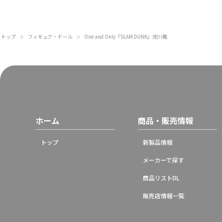
トップ
フィギュア・ドール
One and Only『SLAM DUNK』流川楓
＞
＞
ホーム
商品・販売情報
トップ
新製品情報
メーカーで探す
商品リストDL
販売店情報一覧