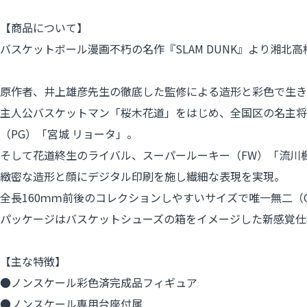
【商品について】
バスケットボール漫画不朽の名作『SLAM DUNK』より湘北
原作者、井上雄彦先生の徹底した監修による造形と彩色で生き
主人公バスケットマン「桜木花道」をはじめ、全国区の名主将
（PG）「宮城 リョータ」。
そして花道終生のライバル、スーパールーキー（FW）「流川
緻密な造形と顔にデジタル印刷を施し繊細な表現を実現。
全長160ｍｍ前後のコレクションしやすいサイズで唯一無二（One
パッケージはバスケットシューズの箱をイメージした新感覚仕
【主な特徴】
●ノンスケール彩色済完成品フィギュア
●ノンスケール専用台座付属