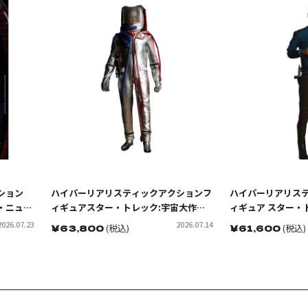
ション
ハイパーリアリスティックアクションフ
ハイパーリアリス
・ニュ
ィギュアスター・トレック:宇宙大作戦
ィギュア スター・ト
少尉
カーク船長 EVスーツ（宇宙服）
クター・レナード
2026.07.23
2026.07.14
￥
63,800
(税込)
￥
61,600
(税込)