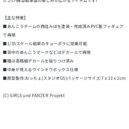
ださい!模型戦車道の楽しみが広がるアイテムです!
【主な特徴】
■あんこうチームの西住みほを塗装・完成済みPVC製フィギュア
で再現
■1/35スケール戦車のキューポラに搭乗可能
■背中のあんこうマークなどはデカールで再現
■瞳は高精細デカールを貼りつけ済み
■中身が見えるウインドウボックス仕様
■原型製作:おっちょ(スタジオGS)パッケージサイズ:7 x 13 x 2cm
(C) GIRLS und PANZER Projekt