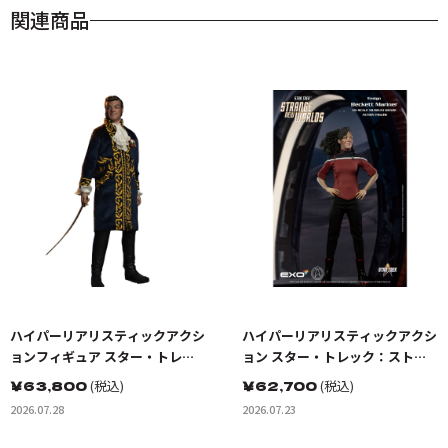
関連商品
ハイパーリアリスティックアクシ
ハイパーリアリスティックアクシ
ョンフィギュア スター・トレッ
ョン スター・トレック：ストレ
ク:宇宙大作戦 ゴトス星の怪人 ト
ンジ・ニュー・ワールド ベケッ
￥
63,800
(税込)
￥
62,700
(税込)
レレイン
トマリナー少尉
2026.07.28
2026.07.23