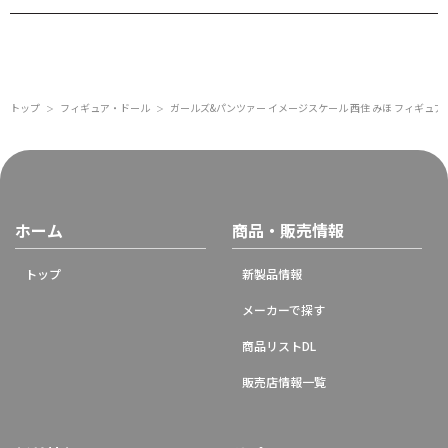
トップ
フィギュア・ドール
ガールズ&パンツァー イメージスケール 西住 みほ フィギュア
＞
＞
ホーム
商品・販売情報
トップ
新製品情報
メーカーで探す
商品リストDL
販売店情報一覧