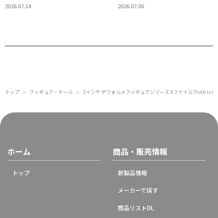
ツ（宇宙服）
ド・ボーンズ・マッコイ
2026.07.14
2026.07.06
トップ
フィギュア・ドール
3インチ デフォルメフィギュアシリーズ Xファイル Truth is ou
＞
＞
ホーム
商品・販売情報
トップ
新製品情報
メーカーで探す
商品リストDL