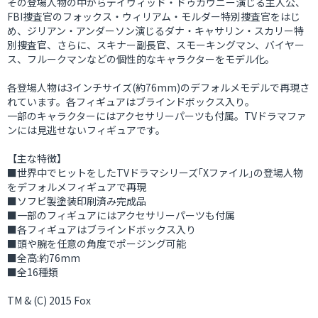
その登場人物の中からデイヴィッド・ドゥカヴニー演じる主人公、
FBI捜査官のフォックス・ウィリアム・モルダー特別捜査官をはじ
め、ジリアン・アンダーソン演じるダナ・キャサリン・スカリー特
別捜査官、さらに、スキナー副長官、スモーキングマン、バイヤー
ス、フルークマンなどの個性的なキャラクターをモデル化。
各登場人物は3インチサイズ(約76mm)のデフォルメモデルで再現さ
れています。各フィギュアはブラインドボックス入り。
一部のキャラクターにはアクセサリーパーツも付属。TVドラマファ
ンには見逃せないフィギュアです。
【主な特徴】
■世界中でヒットをしたTVドラマシリーズ｢Xファイル｣の登場人物
をデフォルメフィギュアで再現
■ソフビ製塗装印刷済み完成品
■一部のフィギュアにはアクセサリーパーツも付属
■各フィギュアはブラインドボックス入り
■頭や腕を任意の角度でポージング可能
■全高:約76mm
■全16種類
TM & (C) 2015 Fox