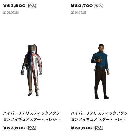
ク:宇宙大作戦 ゴトス星の怪人 ト
ンジ・ニュー・ワールド ベケッ
￥
63,800
(税込)
￥
62,700
(税込)
レレイン
トマリナー少尉
2026.07.28
2026.07.23
ハイパーリアリスティックアクシ
ハイパーリアリスティックアクシ
ョンフィギュアスター・トレッ
ョンフィギュア スター・トレッ
ク:宇宙大作戦 カーク船長 EVスー
ク BEYOND ドクター・レナー
￥
63,800
(税込)
￥
61,600
(税込)