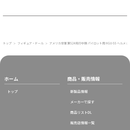
トップ
フィギュア・ドール
アメリカ空軍 第524飛行中隊 パイロット用 HGU-55 ヘルメッ
＞
＞
ホーム
商品・販売情報
トップ
新製品情報
メーカーで探す
商品リストDL
販売店情報一覧