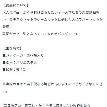
【商品について】
大人気作品「かぐや様は告らせたい？～天才たちの恋愛頭脳戦
～」のデスクマットやゲームマットに適した大型ラバーマットが
登場！
裏面がラバー製となっていて安定感バツグンです！
【主な特徴】
■パッケージ：OPP袋入り
■素材：ポリエステル
■印刷：表 4C
※実際の商品と若干異なる場合がありますので予めご了承くださ
い。
(C)赤坂アカ／集英社・かぐや様は告らせたい製作委員会