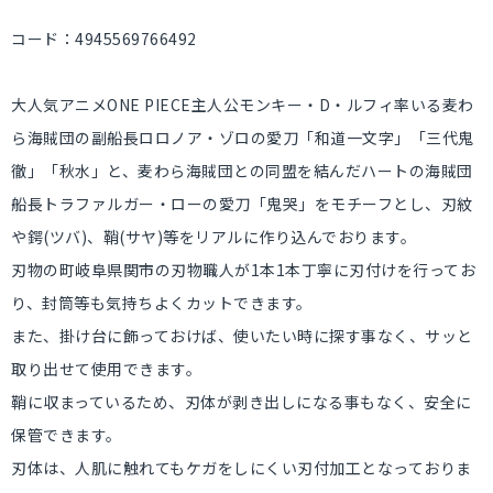
コード：4945569766492
大人気アニメONE PIECE主人公モンキー・D・ルフィ率いる麦わ
ら海賊団の副船長ロロノア・ゾロの愛刀「和道一文字」「三代鬼
徹」「秋水」と、麦わら海賊団との同盟を結んだハートの海賊団
船長トラファルガー・ローの愛刀「鬼哭」をモチーフとし、刃紋
や鍔(ツバ)、鞘(サヤ)等をリアルに作り込んでおります。
刃物の町岐阜県関市の刃物職人が1本1本丁寧に刃付けを行ってお
り、封筒等も気持ちよくカットできます。
また、掛け台に飾っておけば、使いたい時に探す事なく、サッと
取り出せて使用できます。
鞘に収まっているため、刃体が剥き出しになる事もなく、安全に
保管できます。
刃体は、人肌に触れてもケガをしにくい刃付加工となっておりま