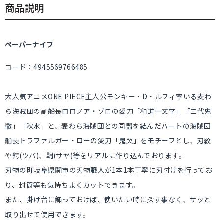
商品説明
ペーパーナイフ
コード：4945569766485
大人気アニメONE PIECE主人公モンキー・D・ルフィ率いる麦わ
ら海賊団の副船長ロロノア・ゾロの愛刀「和道一文字」「三代鬼
徹」「秋水」と、麦わら海賊団との同盟を結んだハートの海賊団
船長トラファルガー・ローの愛刀「鬼哭」をモチーフとし、刃紋
や鍔(ツバ)、鞘(サヤ)等をリアルに作り込んでおります。
刃物の町岐阜県関市の刃物職人が1本1本丁寧に刃付けを行ってお
り、封筒等も気持ちよくカットできます。
また、掛け台に飾っておけば、使いたい時に探す事なく、サッと
取り出せて使用できます。