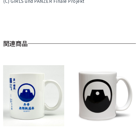
(C) GIRLS und PANZER Finale Projekt
関連商品