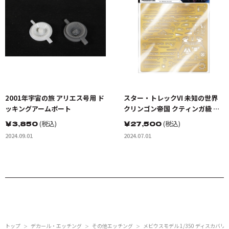
2001年宇宙の旅 アリエス号用 ド
スター・トレックVI 未知の世界
ッキングアームポート
クリンゴン帝国 クティンガ級 巡
洋戦艦 IKS クロノス・ワン用
￥
3,850
(税込)
￥
27,500
(税込)
2024.09.01
2024.07.01
トップ
デカール・エッチング
その他エッチング
メビウスモデル 1/350 ディスカバリー
＞
＞
＞