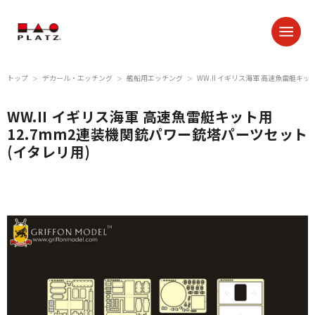
トップ
デカール・エッチング
艦船用エッチング
WW.II イギリス海軍 高速魚雷艇キ
＞
＞
＞
WW.II イギリス海軍 高速魚雷艇キット用
12.7mm2連装機関銃パワー銃塔パーツセット
(イタレリ用)