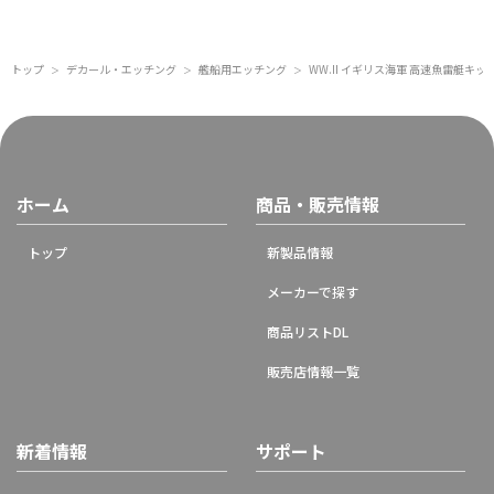
トップ
デカール・エッチング
艦船用エッチング
WW.II イギリス海軍 高速魚雷艇キ
＞
＞
＞
ホーム
商品・販売情報
トップ
新製品情報
メーカーで探す
商品リストDL
販売店情報一覧
新着情報
サポート