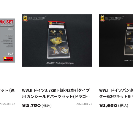
セット (連
WW.II ドイツ3.7cm Flak43牽引タイプ
WW.II ドイツパ
用 ガンシールドパーツセット(ドラゴン
ターG2型キット用
用)
スセット(ドラゴン
2025.08.22
2025.08.22
￥
2,750
(税込)
￥
1,650
(税込)