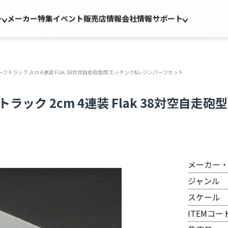
ー
メーカー
特集
イベント
販売店情報
会社情報
サポート
装甲8tハーフトラック 2cm 4連装 Flak 38対空自走砲型用 エッチング&レジンパーツセット
tハーフトラック 2cm 4連装 Flak 38対
メーカー
ジャンル
スケール
ITEMコー