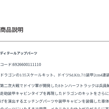
商品説明
ディテールアップパーツ
コード:6926600111110
ドラゴンの
スケールキット、ドイツ
装甲
連
1/35
Sd.Kfz.7/1
2cm4
第二次大戦でドイツ軍が開発した
トンハーフトラックは兵員
8
走砲装甲キャビンタイプを再現したドラゴンのキットをさらに
げを演出するエッチングパーツや装甲キャビンを装備した車体
のパーツにいたるまで用意。メカニカルな仕上がりがさらに高