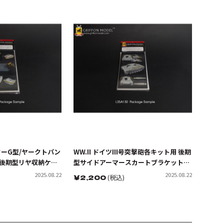
ンターG型/ヤークトパン
WW.II ドイツIII号突撃砲各キット用 後期
 後期型リヤ収納ケー
型サイドアーマースカートブラケットパ
用)
ーツセット(ドラゴン/サイバーホビー用)
2025.08.22
2025.08.22
￥
2,200
(税込)