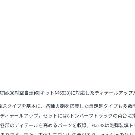
装
対空自走砲
キット№
に対応したディテールアップ
Flak38
(
6533)
輸送タイプを基本に、各種火砲を搭載した自走砲タイプも多数
ディテールアップ。セットには
トンハーフトラックの荷台に
8
各部のディテールを高めるパーツを収録。
は砲弾装填ト
Flak38
まります。また、車体もフロントのラジエターメッシュをはじ