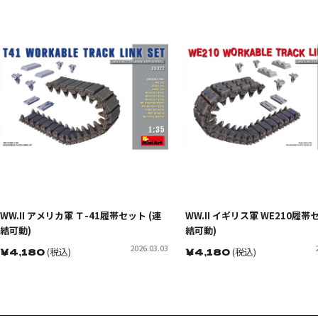
WW.II アメリカ軍 Ｔ-41履帯セット (連
WW.II イギリス軍 WE210履帯
結可動)
結可動)
2026.03.03
￥
4,180
(税込)
￥
4,180
(税込)