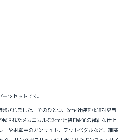
パーツセットです。
開発されました。そのひとつ、
連装
対空自
2cm4
Flak38
搭載されたメカニカルな
連装
の繊細な仕上
2cm4
Flak38
レーや射撃手のガンサイト、フットペダルなど、細部
めクーリング用スリットが再現されたボンネットサイ