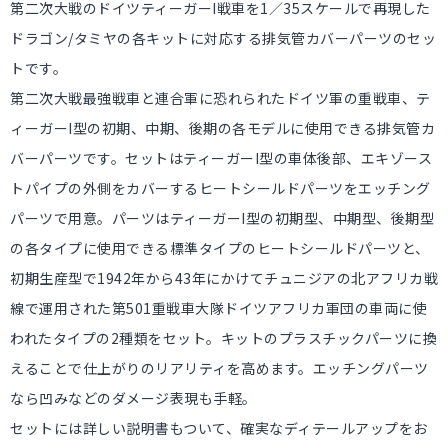
第二次大戦のドイツティーガーI戦車を1／35スケールで再現した
ドラゴン/タミヤの各キットに対応する排気管カバーパーツのセッ
トです。
第二次大戦最強戦車と連合軍に恐れられたドイツ軍の重戦車、テ
ィーガーI型の初期、中期、後期の各モデルに使用できる排気管カ
バーパーツです。セットはティーガーI型の車体後部、エキゾース
トパイプの外側をカバーするヒートシールドパーツをエッチング
パーツで用意。パーツはティーガーI型の初期型、中期型、後期型
の各タイプに使用できる標準タイプのヒートシールドパーツと、
初期生産型で1942年から43年にかけてチュニジアの北アフリカ戦
線で運用された第501重戦車大隊ドイツアフリカ軍団の車両に使
われたタイプの2種類をセット。キットのプラスチックパーツに換
えることで仕上がりのリアリティを高めます。エッチングパーツ
なら凹みなどのダメージ表現も手軽。
セットには詳しい説明書もついて、確実なディテールアップをお