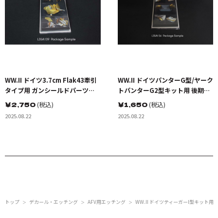
WW.II ドイツ3.7cm Flak43牽引
WW.II ドイツパンターG型/ヤーク
タイプ用 ガンシールドパーツセ
トパンターG2型キット用 後期型
ット(ドラゴン用)
リヤ収納ケースセット(ドラゴン
￥
2,750
(税込)
￥
1,650
(税込)
用)
2025.08.22
2025.08.22
トップ
デカール・エッチング
AFV用エッチング
WW.II ドイツティーガーI型キット用
＞
＞
＞