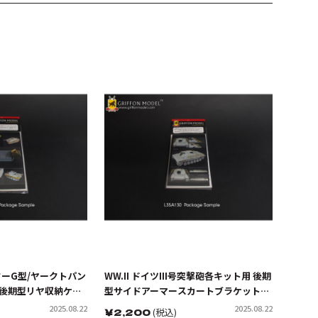
ンターG型/ヤークトパン
WW.II ドイツIII号突撃砲各キット用 後期
 後期型リヤ収納ケー
型サイドアーマースカートブラケットパ
用)
ーツセット(ドラゴン/サイバーホビー用)
2025.08.22
2025.08.22
￥
2,200
(税込)