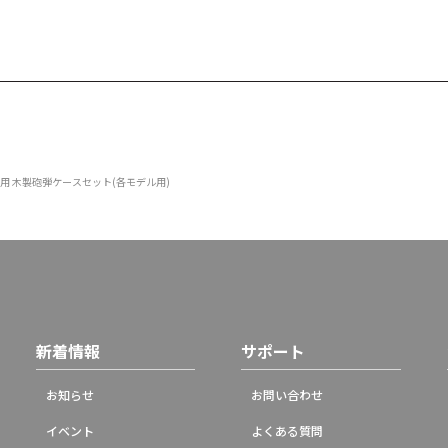
tu.K42用 木製砲弾ケースセット(各モデル用)
新着情報
サポート
お知らせ
お問い合わせ
イベント
よくある質問