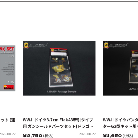
セット (連
WW.II ドイツ3.7cm Flak43牽引タイプ
WW.II ドイツパ
用 ガンシールドパーツセット(ドラゴン
ターG2型キット用
用)
スセット(ドラゴン
2025.08.22
2025.08.22
￥
2,750
(税込)
￥
1,650
(税込)