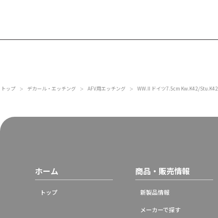
トップ
デカール・エッチング
AFV用エッチング
WW.II ドイツ7.5cm Kw.K42/S
＞
＞
＞
ホーム
商品・販売情報
トップ
新製品情報
メーカーで探す