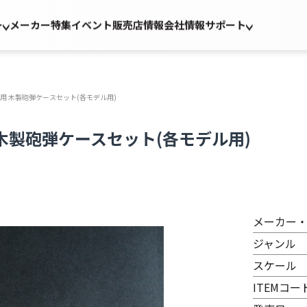
ー
メーカー
特集
イベント
販売店情報
会社情報
サポート
tu.K42用 木製砲弾ケースセット(各モデル用)
K42用 木製砲弾ケースセット(各モデル用)
メーカー
ジャンル
スケール
ITEMコー