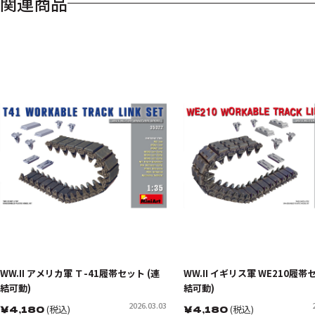
関連商品
WW.II アメリカ軍 Ｔ-41履帯セット (連
WW.II イギリス軍 WE210履帯
結可動)
結可動)
2026.03.03
￥
4,180
(税込)
￥
4,180
(税込)