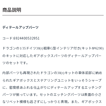
商品説明
ディテールアップパーツ
コード:6924400532951
ドラゴンの
ドイツ
戦車
型インテリア付き
キット№
1/35
38(t)
G
(
6290)
のキットに対応したギアボックスパーツのディテールアップパー
ツのセットです。
内部パーツも再現されたドラゴンの
キットの車体前部に納め
38(t)
られたギアボックスとステアリングユニットをいっそうシャープ
に、密度感あふれる仕上がりにディテールアップするエッチング
パーツが揃っています。セットのエッチングパーツは表面の小さ
なリベット模様も逃さずにしっかりと表現。また、ギアボックス