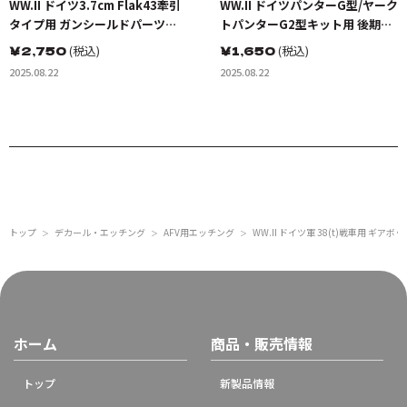
WW.II ドイツ3.7cm Flak43牽引
WW.II ドイツパンターG型/ヤーク
タイプ用 ガンシールドパーツセ
トパンターG2型キット用 後期型
ット(ドラゴン用)
リヤ収納ケースセット(ドラゴン
￥
2,750
(税込)
￥
1,650
(税込)
用)
2025.08.22
2025.08.22
トップ
デカール・エッチング
AFV用エッチング
WW.II ドイツ軍 38(t)戦車用 ギ
＞
＞
＞
ホーム
商品・販売情報
トップ
新製品情報