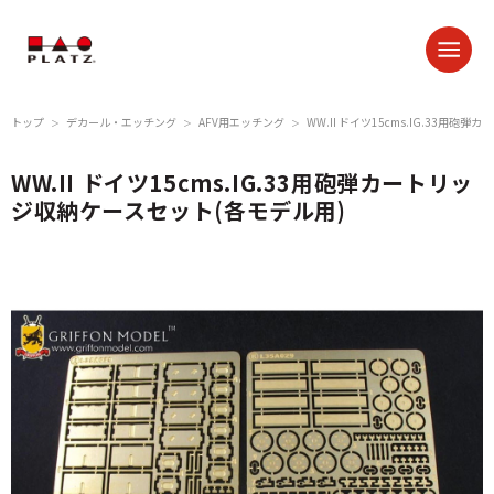
トップ
デカール・エッチング
AFV用エッチング
WW.II ドイツ15cms.IG.33用
＞
＞
＞
WW.II ドイツ15cms.IG.33用砲弾カートリッ
ジ収納ケースセット(各モデル用)