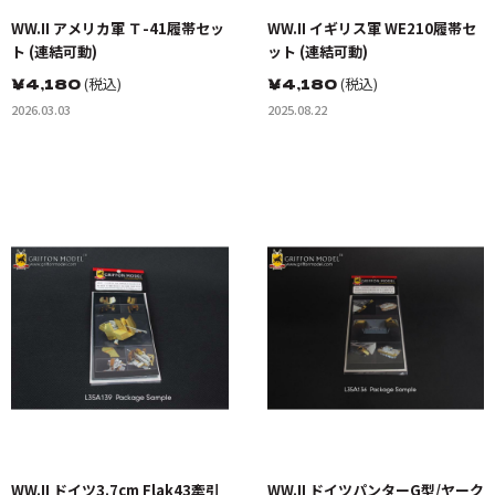
WW.II アメリカ軍 Ｔ-41履帯セッ
WW.II イギリス軍 WE210履帯セ
ト (連結可動)
ット (連結可動)
￥
4,180
(税込)
￥
4,180
(税込)
2026.03.03
2025.08.22
WW.II ドイツ3.7cm Flak43牽引
WW.II ドイツパンターG型/ヤーク