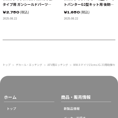
タイプ用 ガンシールドパーツセ
トパンターG2型キット用 後期型
ット(ドラゴン用)
リヤ収納ケースセット(ドラゴン
￥
2,750
(税込)
￥
1,650
(税込)
用)
2025.08.22
2025.08.22
トップ
デカール・エッチング
AFV用エッチング
WW.II ドイツ15cms.IG.33用
＞
＞
＞
ホーム
商品・販売情報
トップ
新製品情報
メーカーで探す