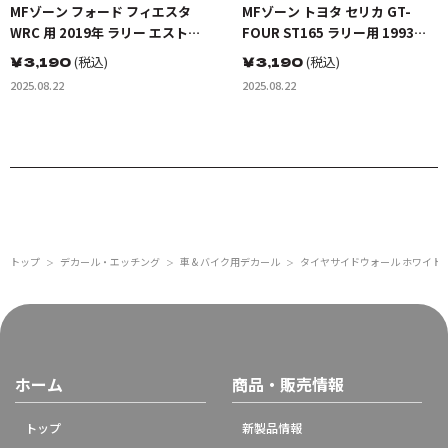
MFゾーン フォード フィエスタ
MFゾーン トヨタ セリカ GT-
WRC 用 2019年 ラリー エストニ
FOUR ST165 ラリー用 1993年
ア デカールセット デカール
ラリー ポーランド デカールセッ
￥
3,190
(税込)
￥
3,190
(税込)
ト デカール
2025.08.22
2025.08.22
トップ
デカール・エッチング
車 & バイク用デカール
タイヤサイドウォール ホワイト
＞
＞
＞
ホーム
商品・販売情報
トップ
新製品情報