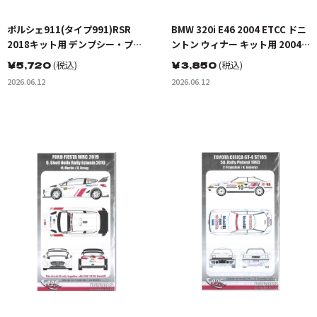
ポルシェ911(タイプ991)RSR
BMW 320i E46 2004 ETCC ドニ
2018キット用 デンプシー・プロ
ントン ウィナー キット用 2004
トンレーシング2018 ル･マン24
DMSB ドイツツーリングカー選手
￥
5,720
(税込)
￥
3,850
(税込)
時間 GTE AM クラスウィナーデ
権 シューベルト モータースポー
2026.06.12
2026.06.12
カールセット
ツ ”ハッセレーダー” クラウディ
ア・ヒュルトゲン/トーマス・ヴ
ィンケルホック デカールセット